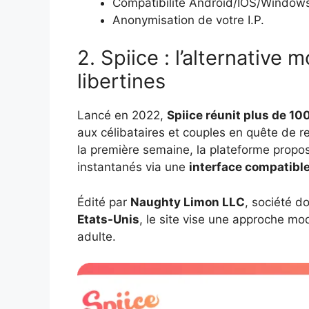
Compatibilité Android/IOS/Window
Anonymisation de votre I.P.
2. Spiice : l’alternativ
libertines
Lancé en 2022,
Spiice réunit plus de 
aux célibataires et couples en quête de r
la première semaine, la plateforme propo
instantanés via une
interface compatibl
Édité par
Naughty Limon LLC
, société d
Etats-Unis
, le site vise une approche mo
adulte.