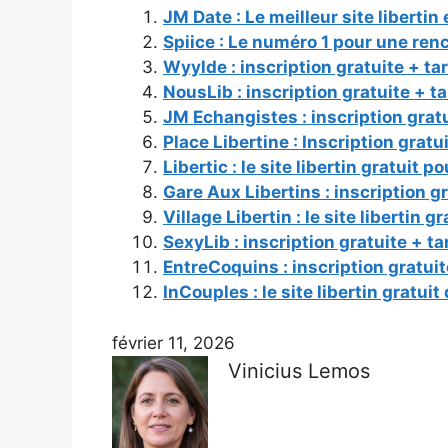
JM Date : Le meilleur site liberti
Spiice : Le numéro 1 pour une ren
Wyylde : inscription gratuite + ta
NousLib : inscription gratuite + ta
JM Echangistes : inscription gratu
Place Libertine : Inscription gratui
Libertic : le site libertin gratuit p
Gare Aux Libertins : inscription gr
Village Libertin : le site libertin
SexyLib : inscription gratuite + ta
EntreCoquins : inscription gratuite
InCouples : le site libertin gratui
février 11, 2026
Vinicius Lemos